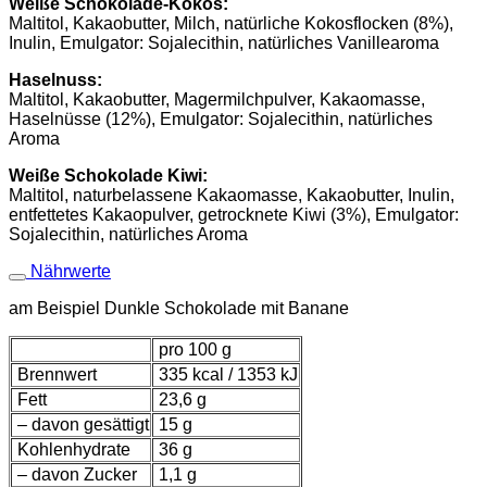
Weiße Schokolade-Kokos:
Maltitol, Kakaobutter, Milch, natürliche Kokosflocken (8%),
Inulin, Emulgator: Sojalecithin, natürliches Vanillearoma
Haselnuss:
Maltitol, Kakaobutter, Magermilchpulver, Kakaomasse,
Haselnüsse (12%), Emulgator: Sojalecithin, natürliches
Aroma
Weiße Schokolade Kiwi:
Maltitol, naturbelassene Kakaomasse, Kakaobutter, Inulin,
entfettetes Kakaopulver, getrocknete Kiwi (3%), Emulgator:
Sojalecithin, natürliches Aroma
Nährwerte
am Beispiel Dunkle Schokolade mit Banane
pro 100 g
Brennwert
335 kcal / 1353 kJ
Fett
23,6 g
– davon gesättigt
15 g
Kohlenhydrate
36 g
– davon Zucker
1,1 g