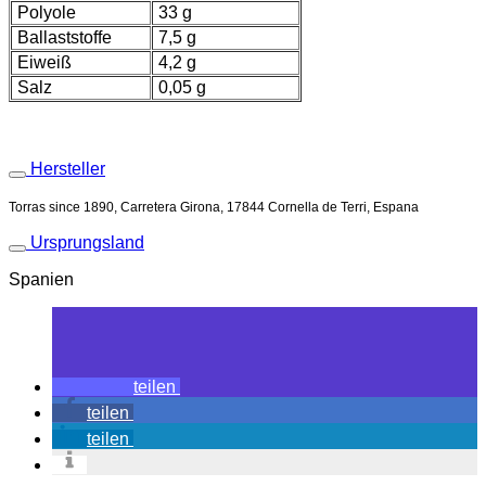
Polyole
33 g
Ballaststoffe
7,5 g
Eiweiß
4,2 g
Salz
0,05 g
Hersteller
Torras since 1890, Carretera Girona, 17844 Cornella de Terri, Espana
Ursprungsland
Spanien
teilen
teilen
teilen