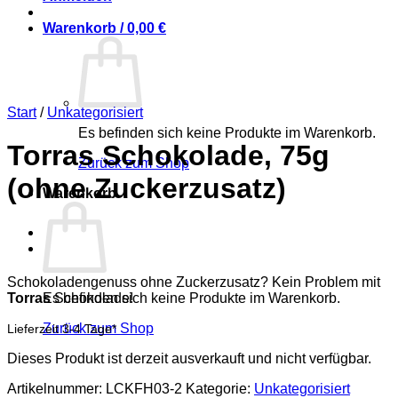
Warenkorb /
0,00
€
Start
/
Unkategorisiert
Es befinden sich keine Produkte im Warenkorb.
Torras Schokolade, 75g
Zurück zum Shop
(ohne Zuckerzusatz)
Warenkorb
Schokoladengenuss ohne Zuckerzusatz? Kein Problem mit
Torras
Schokolade!
Es befinden sich keine Produkte im Warenkorb.
Zurück zum Shop
Lieferzeit 3-4 Tage*
Dieses Produkt ist derzeit ausverkauft und nicht verfügbar.
Artikelnummer:
LCKFH03-2
Kategorie:
Unkategorisiert