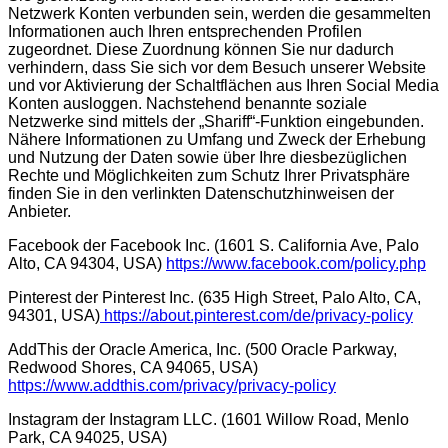
Netzwerk Konten verbunden sein, werden die gesammelten
Informationen auch Ihren entsprechenden Profilen
zugeordnet. Diese Zuordnung können Sie nur dadurch
verhindern, dass Sie sich vor dem Besuch unserer Website
und vor Aktivierung der Schaltflächen aus Ihren Social Media
Konten ausloggen. Nachstehend benannte soziale
Netzwerke sind mittels der „Shariff“-Funktion eingebunden.
Nähere Informationen zu Umfang und Zweck der Erhebung
und Nutzung der Daten sowie über Ihre diesbezüglichen
Rechte und Möglichkeiten zum Schutz Ihrer Privatsphäre
finden Sie in den verlinkten Datenschutzhinweisen der
Anbieter.
Facebook der Facebook Inc. (1601 S. California Ave, Palo
Alto, CA 94304, USA)
https://www.facebook.com/policy.php
Pinterest der Pinterest Inc. (635 High Street, Palo Alto, CA,
94301, USA)
https://about.pinterest.com/de/privacy-policy
AddThis der Oracle America, Inc. (500 Oracle Parkway,
Redwood Shores, CA 94065, USA)
https://www.addthis.com/privacy/privacy-policy
Instagram der Instagram LLC. (1601 Willow Road, Menlo
Park, CA 94025, USA)