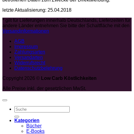
letzte Aktualisierung: 25.04.2018
* gilt für Lieferungen innerhalb Deutschlands, Lieferzeiten für
andere Länder entnehmen Sie bitte der Schaltfläche mit den
Versandinformationen
AGB
Impressum
Zahlungsarten
Versandarten
Widerrufsrecht
Datenschutzbelehrung
Copyright 2026 ©
Low Carb Köstlichkeiten
Alle Preise inkl. der gesetzlichen MwSt.
Suche
nach:
Kategorien
Bücher
E-Books