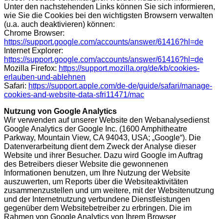
Unter den nachstehenden Links können Sie sich informieren,
wie Sie die Cookies bei den wichtigsten Browsern verwalten
(u.a. auch deaktivieren) können:
Chrome Browser:
https://support.google.com/accounts/answer/61416?hl=de
Internet Explorer:
https://support.google.com/accounts/answer/61416?hl=de
Mozilla Firefox:
https://support.mozilla.org/de/kb/cookies-
erlauben-und-ablehnen
Safari:
https://support.apple.com/de-de/guide/safari/manage-
cookies-and-website-data-sfri11471/mac
Nutzung von Google Analytics
Wir verwenden auf unserer Website den Webanalysedienst
Google Analytics der Google Inc. (1600 Amphitheatre
Parkway, Mountain View, CA 94043, USA; „Google“). Die
Datenverarbeitung dient dem Zweck der Analyse dieser
Website und ihrer Besucher. Dazu wird Google im Auftrag
des Betreibers dieser Website die gewonnenen
Informationen benutzen, um Ihre Nutzung der Website
auszuwerten, um Reports über die Websiteaktivitäten
zusammenzustellen und um weitere, mit der Websitenutzung
und der Internetnutzung verbundene Dienstleistungen
gegenüber dem Websitebetreiber zu erbringen. Die im
Rahmen von Google Analytics von Ihrem Browser