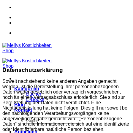
Zum
Inhalt
springen
Datenschutzerklärung
Soweit nachstehend keine anderen Angaben gemacht
werden, ist die Bereitstellung Ihrer personenbezogenen
Kategorien
Daten weder gesetzlich oder vertraglich vorgeschrieben,
Bücher
noch für einen Vertragsabschluss erforderlich. Sie sind zur
E-Books
Bereitstellung der Daten nicht verpflichtet. Eine
Blog
Nichtbereitstellung hat keine Folgen. Dies gilt nur soweit bei
Kontakt
den nachfolgenden Verarbeitungsvorgängen keine
anderweitige Angabe gemacht wird. „Personenbezogene
Suche
Daten“ sind alle Informationen, die sich auf eine identifizierte
nach:
oder identifizierbare natürliche Person beziehen.
Anmelden