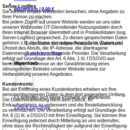
Server-Logfiles
Warenkorb /
0,00
€
Sie können unsere Webseiten besuchen, ohne Angaben zu
Ihrer Person zu machen.
Bei jedem Zugriff auf unsere Website werden an uns oder
unseren Webhoster / IT-Dienstleister Nutzungsdaten durch
Ihren Internet Browser übermittelt und in Protokolldaten (sog.
Server-Logfiles) gespeichert. Zu diesen gespeicherten Daten
gehören z.B. der Name der aufgerufenen Seite, Datum und
Es befinden sich keine Produkte im Warenkorb.
Uhrzeit des Abrufs, die IP-Adresse, die übertragene
Zurück zum Shop
Datenmenge und der anfragende Provider. Die Verarbeitung
erfolgt auf Grundlage des Art. 6 Abs. 1 lit. f DSGVO aus
Warenkorb
berechtigtem Interesse an der Gewährleistung eines
störungsfreien Betriebs unserer Website sowie zur
Verbesserung unseres Angebotes.
Kundenkonto
Bei der Eröffnung eines Kundenkontos erheben wir Ihre
personenbezogenen Daten in dem dort angegeben Umfang.
Es befinden sich keine Produkte im Warenkorb.
Die Datenverarbeitung dient dem Zweck, Ihr
Einkaufserlebnis zu verbessern und die Bestellabwicklung
Zurück zum Shop
zu vereinfachen. Die Verarbeitung erfolgt auf Grundlage des
Art. 6 (1) lit. a DSGVO mit Ihrer Einwilligung. Sie können Ihre
Einwilligung jederzeit durch Mitteilung an uns widerrufen,
ohne dass die Rechtmäßigkeit der aufgrund der Einwilligung